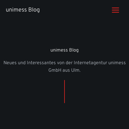
Zum
unimess Blog
Inhalt
springen
unimess Blog
Neues und Interessantes von der Internetagentur unimess
GmbH aus Ulm.