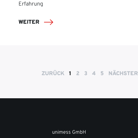
Erfahrung
WEITER
ZURÜCK
1
2
3
4
5
NÄCHSTER
unimess GmbH