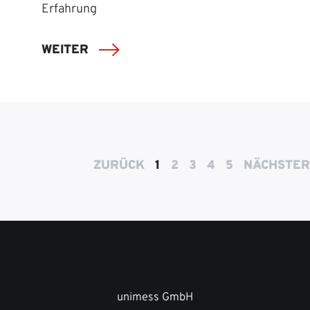
Erfahrung
WEITER
ZURÜCK
1
2
3
4
5
NÄCHSTER
unimess GmbH