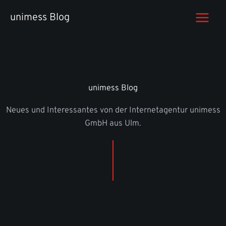
Zum
unimess Blog
Inhalt
springen
unimess Blog
Neues und Interessantes von der Internetagentur unimess
GmbH aus Ulm.