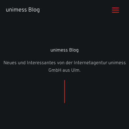
Zum
unimess Blog
Inhalt
springen
unimess Blog
Neues und Interessantes von der Internetagentur unimess
GmbH aus Ulm.