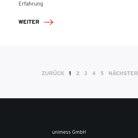
Erfahrung
WEITER
ZURÜCK
1
2
3
4
5
NÄCHSTER
unimess GmbH