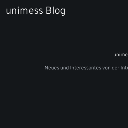
Zum
unimess Blog
Inhalt
springen
unime
Neues und Interessantes von der In