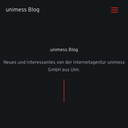
Zum
unimess Blog
Inhalt
springen
unimess Blog
Neues und Interessantes von der Internetagentur unimess
GmbH aus Ulm.