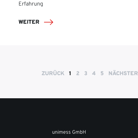
Erfahrung
WEITER
ZURÜCK
1
2
3
4
5
NÄCHSTER
unimess GmbH