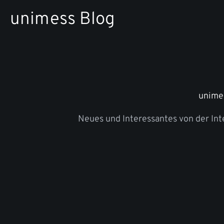
Zum
unimess Blog
Inhalt
springen
unime
Neues und Interessantes von der In