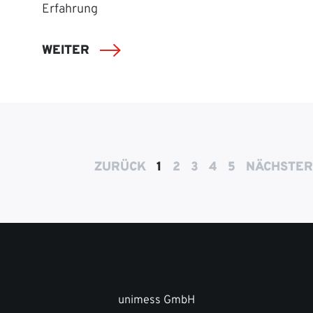
Erfahrung
WEITER
ZURÜCK
1
2
3
4
5
NÄCHSTER
unimess GmbH