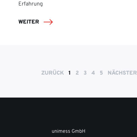
Erfahrung
WEITER
ZURÜCK
1
2
3
4
5
NÄCHSTER
unimess GmbH