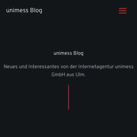
Zum
unimess Blog
Inhalt
springen
unimess Blog
Neues und Interessantes von der Internetagentur unimess
GmbH aus Ulm.