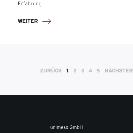
Erfahrung
WEITER
ZURÜCK
1
2
3
4
5
NÄCHSTER
unimess GmbH