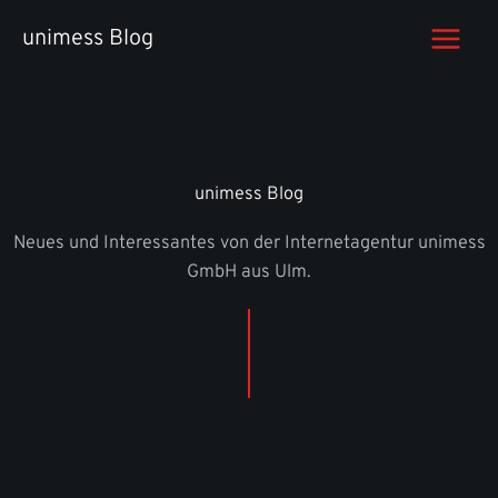
Zum
unimess Blog
Inhalt
springen
unimess Blog
Neues und Interessantes von der Internetagentur unimess
GmbH aus Ulm.