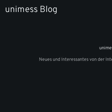
Zum
unimess Blog
Inhalt
springen
unime
Neues und Interessantes von der In