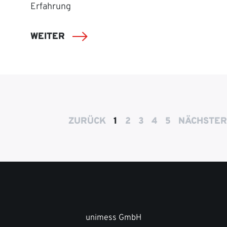
Erfahrung
WEITER
ZURÜCK
1
2
3
4
5
NÄCHSTER
unimess GmbH