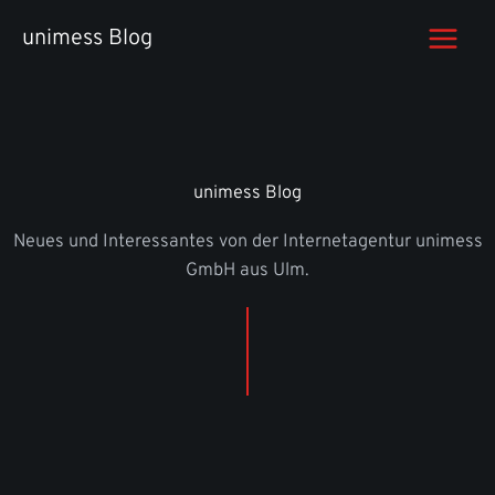
Zum
unimess Blog
Inhalt
springen
unimess Blog
Neues und Interessantes von der Internetagentur unimess
GmbH aus Ulm.