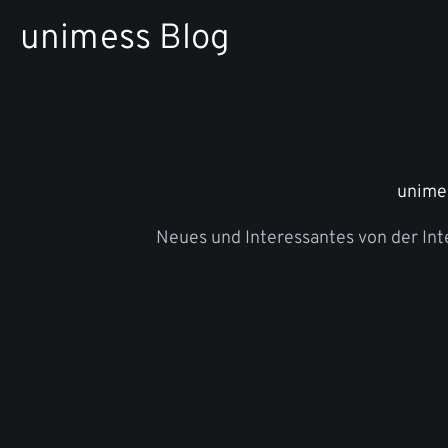
Zum
unimess Blog
Inhalt
springen
unime
Neues und Interessantes von der In