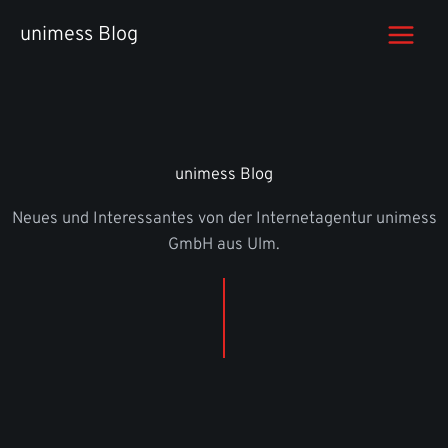
Zum
unimess Blog
Inhalt
springen
unimess Blog
Neues und Interessantes von der Internetagentur unimess
GmbH aus Ulm.