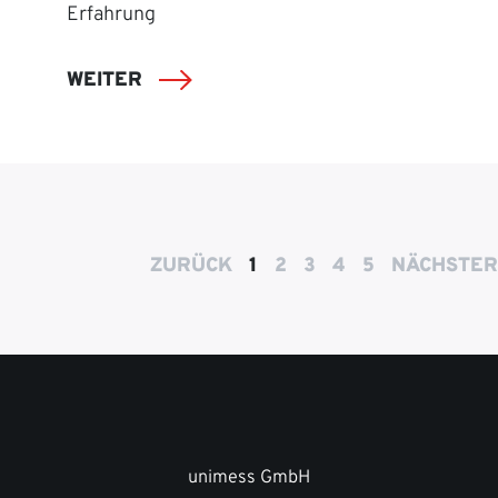
Erfahrung
WEITER
ZURÜCK
1
2
3
4
5
NÄCHSTER
unimess GmbH