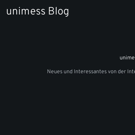
Zum
unimess Blog
Inhalt
springen
unime
Neues und Interessantes von der In