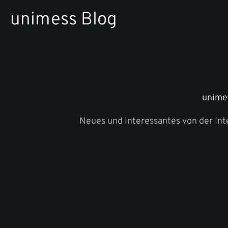
Zum
unimess Blog
Inhalt
springen
unime
Neues und Interessantes von der In