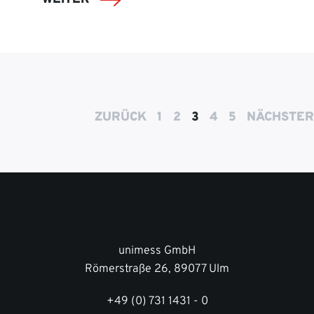
ZURÜCK
1
2
3
4
5
NÄCHSTER
unimess GmbH
Römerstraße 26, 89077 Ulm
+49 (0) 731 1431 - 0