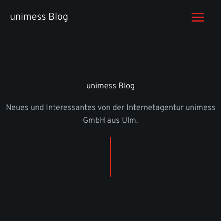
Zum
unimess Blog
Inhalt
springen
unimess Blog
Neues und Interessantes von der Internetagentur unimess
GmbH aus Ulm.