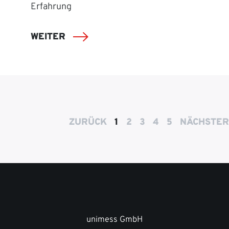
Erfahrung
WEITER
ZURÜCK
1
2
3
4
5
NÄCHSTER
unimess GmbH