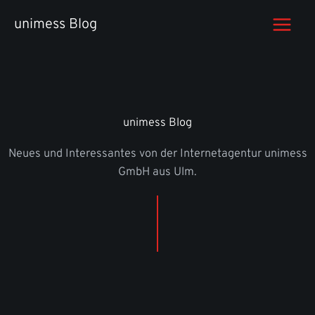
Zum
unimess Blog
Inhalt
springen
unimess Blog
Neues und Interessantes von der Internetagentur unimess
GmbH aus Ulm.