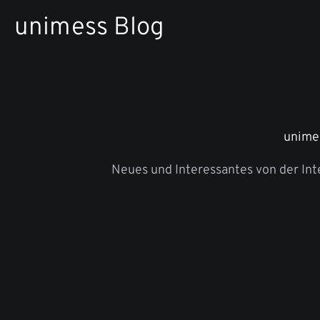
Zum
unimess Blog
Inhalt
springen
unime
Neues und Interessantes von der In