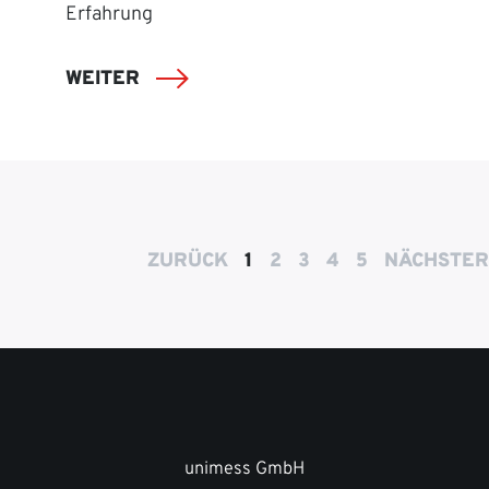
Erfahrung
WEITER
ZURÜCK
1
2
3
4
5
NÄCHSTER
unimess GmbH