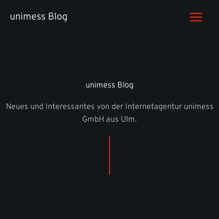
Zum
unimess Blog
Inhalt
springen
unimess Blog
Neues und Interessantes von der Internetagentur unimess
GmbH aus Ulm.