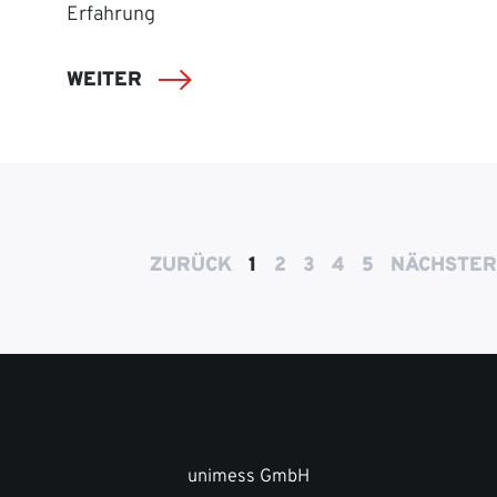
Erfahrung
WEITER
ZURÜCK
1
2
3
4
5
NÄCHSTER
unimess GmbH