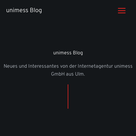
Zum
unimess Blog
Inhalt
springen
unimess Blog
Neues und Interessantes von der Internetagentur unimess
GmbH aus Ulm.