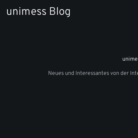
Zum
unimess Blog
Inhalt
springen
unime
Neues und Interessantes von der In