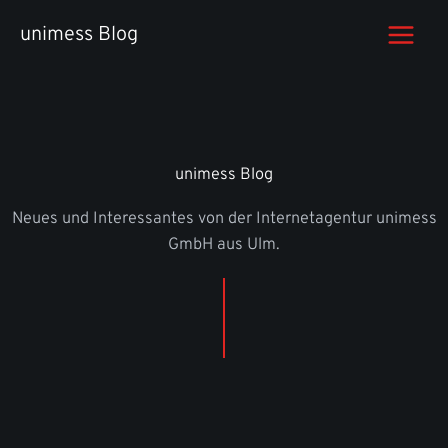
Zum
unimess Blog
Inhalt
springen
unimess Blog
Neues und Interessantes von der Internetagentur unimess
GmbH aus Ulm.