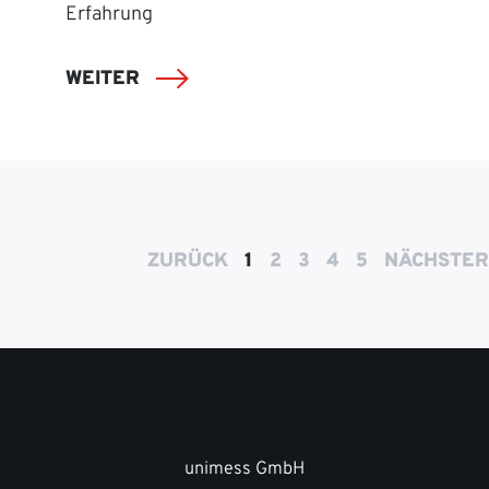
Erfahrung
WEITER
ZURÜCK
1
2
3
4
5
NÄCHSTER
unimess GmbH