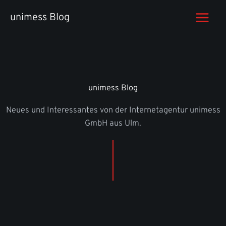
Zum
unimess Blog
Inhalt
springen
unimess Blog
Neues und Interessantes von der Internetagentur unimess
GmbH aus Ulm.