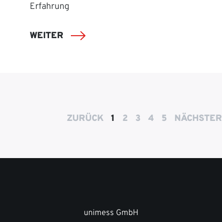
Erfahrung
WEITER
ZURÜCK
1
2
3
4
5
NÄCHSTER
unimess GmbH