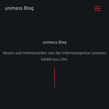
Zum
unimess Blog
Inhalt
springen
unimess Blog
Neues und Interessantes von der Internetagentur unimess
GmbH aus Ulm.