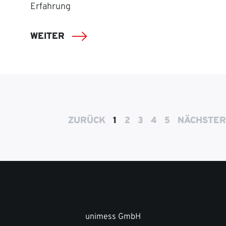
Erfahrung
WEITER
ZURÜCK
1
2
3
4
5
NÄCHSTER
unimess GmbH