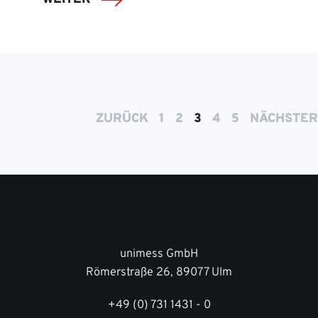
ZURÜCK
1
2
3
4
5
NÄCHSTER
unimess GmbH
Römerstraße 26, 89077 Ulm
+49 (0) 731 1431 - 0