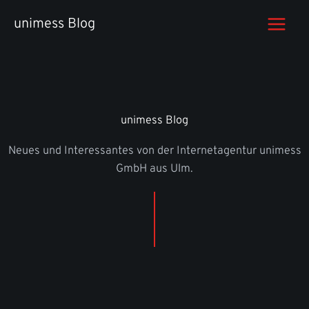
Zum
unimess Blog
Inhalt
springen
unimess Blog
Neues und Interessantes von der Internetagentur unimess
GmbH aus Ulm.