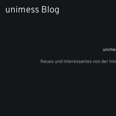
Zum
unimess Blog
Inhalt
springen
unime
Neues und Interessantes von der In