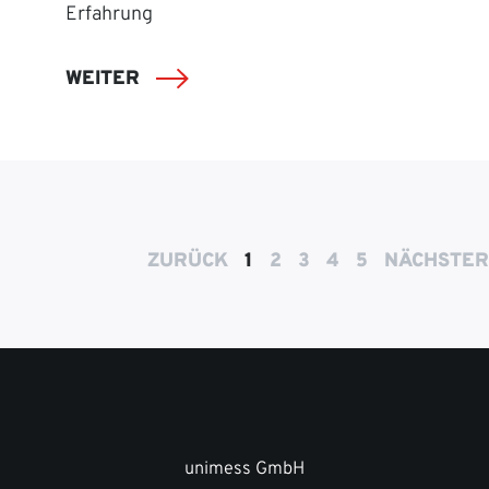
Erfahrung
WEITER
ZURÜCK
1
2
3
4
5
NÄCHSTER
unimess GmbH