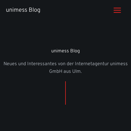
Zum
unimess Blog
Inhalt
springen
unimess Blog
Neues und Interessantes von der Internetagentur unimess
GmbH aus Ulm.