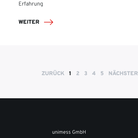
Erfahrung
WEITER
ZURÜCK
1
2
3
4
5
NÄCHSTER
unimess GmbH