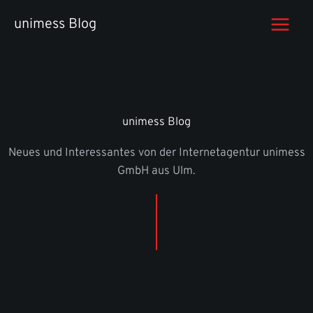
Zum
unimess Blog
Inhalt
springen
unimess Blog
Neues und Interessantes von der Internetagentur unimess
GmbH aus Ulm.