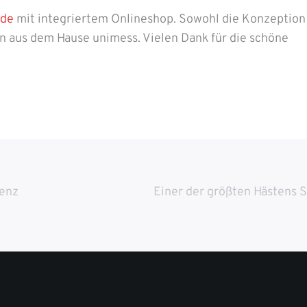
.de
mit integriertem Onlineshop. Sowohl die Konzeption 
aus dem Hause unimess. Vielen Dank für die schöne
senz