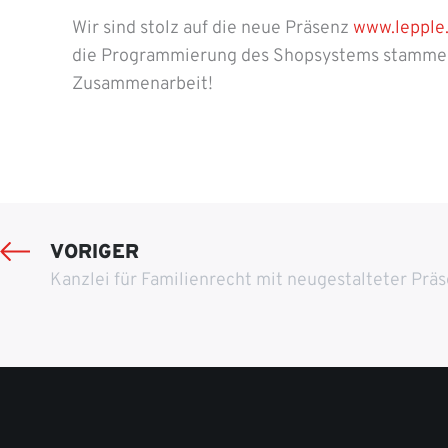
Wir sind stolz auf die neue Präsenz
www.lepple
die Programmierung des Shopsystems stammen 
Zusammenarbeit!
VORIGER
Kanzlei für Familienrecht mit neugestalteter Prä