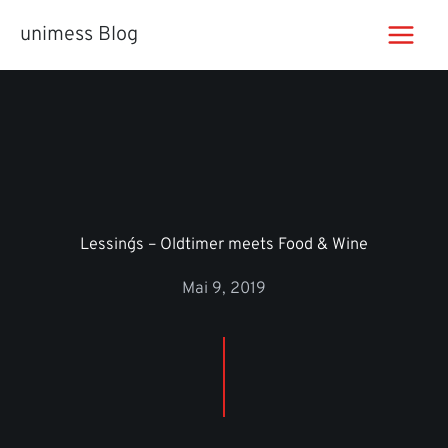
Zum
unimess Blog
Inhalt
springen
Lessing´s – Oldtimer meets Food & Wine
Mai 9, 2019