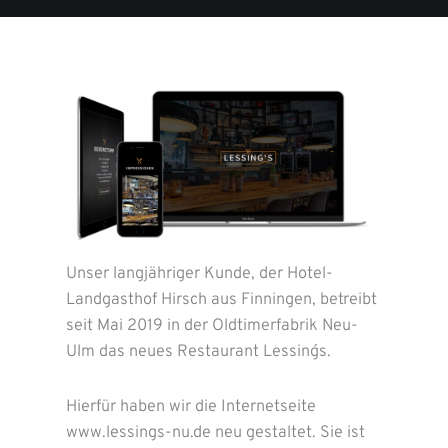
Unser langjähriger Kunde, der Hotel-
Landgasthof Hirsch aus Finningen, betreibt
seit Mai 2019 in der Oldtimerfabrik Neu-
Ulm das neues Restaurant Lessing´s.
Hierfür haben wir die Internetseite
www.lessings-nu.de neu gestaltet. Sie ist