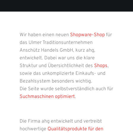
Wir haben einen neuen
Shopware-Shop
für
das Ulmer Traditionsunternehmen
Anschütz Handels GmbH, kurz ahg,
entwickelt. Dabei war uns die klare
Struktur und Übersichtlichkeit des
Shops
,
sowie das unkomplizierte Einkaufs- und
Bezahlsystem besonders wichtig.
Die Seite wurde selbstverständlich auch für
Suchmaschinen optimiert
.
Die Firma ahg entwickelt und vertreibt
hochwertige
Qualitätsprodukte für den