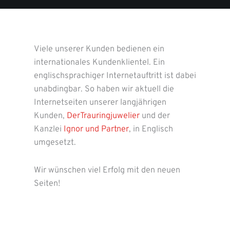
Viele unserer Kunden bedienen ein
internationales Kundenklientel. Ein
englischsprachiger Internetauftritt ist dabei
unabdingbar. So haben wir aktuell die
Internetseiten unserer langjährigen
Kunden,
DerTrauringjuwelier
und der
Kanzlei
Ignor und Partner
, in Englisch
umgesetzt.
Wir wünschen viel Erfolg mit den neuen
Seiten!