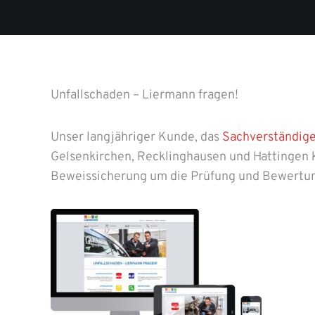
Unfallschaden – Liermann fragen!
Unser langjähriger Kunde, das
Sachverständige
Gelsenkirchen, Recklinghausen und Hattingen 
Beweissicherung um die Prüfung und Bewertu