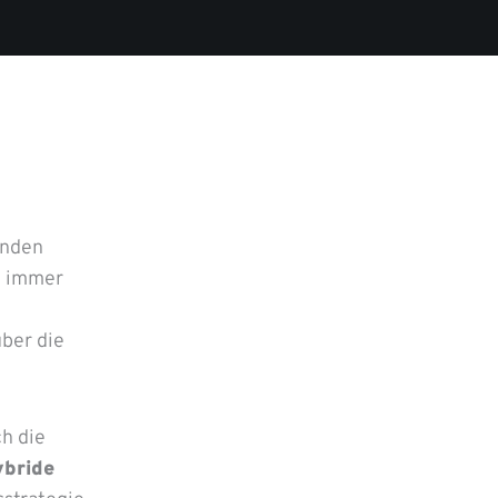
unden
ch immer
über die
h die
ybride