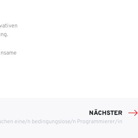
ovativen
ung.
einsame
NÄCHSTER
uchen eine/n bedingungslose/n Programmierer/in