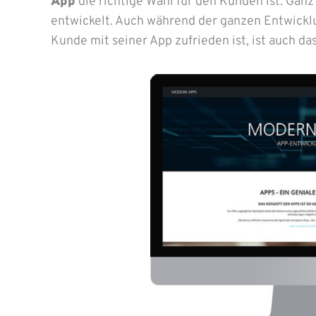
App
die richtige Wahl für den Kunden ist. Ganz
entwickelt. Auch während der ganzen Entwickl
Kunde mit seiner App zufrieden ist, ist auch d