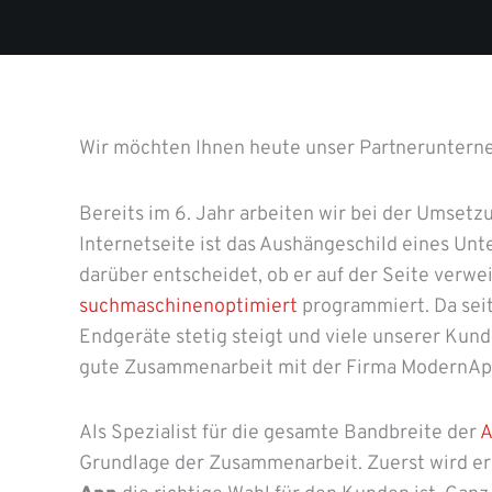
Wir möchten Ihnen heute unser Partneruntern
Bereits im 6. Jahr arbeiten wir bei der Umset
Internetseite ist das Aushängeschild eines Un
darüber entscheidet, ob er auf der Seite verwe
suchmaschinenoptimiert
programmiert. Da seit
Endgeräte stetig steigt und viele unserer Kun
gute Zusammenarbeit mit der Firma ModernAp
Als Spezialist für die gesamte Bandbreite der
A
Grundlage der Zusammenarbeit. Zuerst wird er