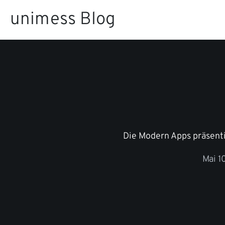
Zum
unimess Blog
Inhalt
springen
Die Modern Apps präsent
Mai 1