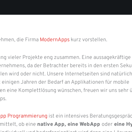
ehmen, die Firma
ModernApps
kurz vorstellen.
zung vieler Projekte eng zusammen. Eine aussagekräftige
ternehmens, da der Betrachter bereits in den ersten Sek
ilen wird oder nicht. Unsere Internetseiten sind natürli
 einigen Jahren der Bedarf an Applikationen für mobile
den eine Komplettlösung wünschen, freuen wir uns sehr 
ps.
pp Programmierung
ist ein intensives Beratungsgespräc
mittelt, ob eine
native App, eine WebApp
oder
eine H