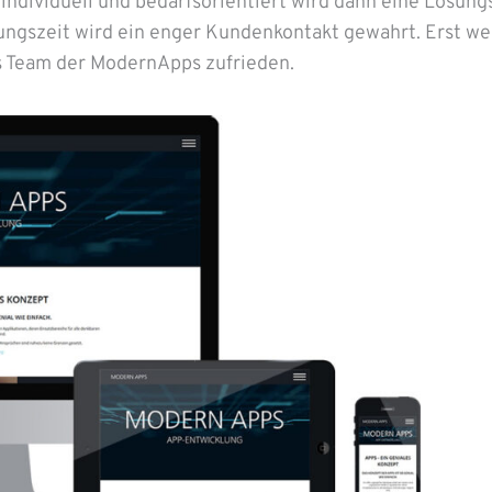
 individuell und bedarfsorientiert wird dann eine Lösung
ungszeit wird ein enger Kundenkontakt gewahrt. Erst we
as Team der ModernApps zufrieden.