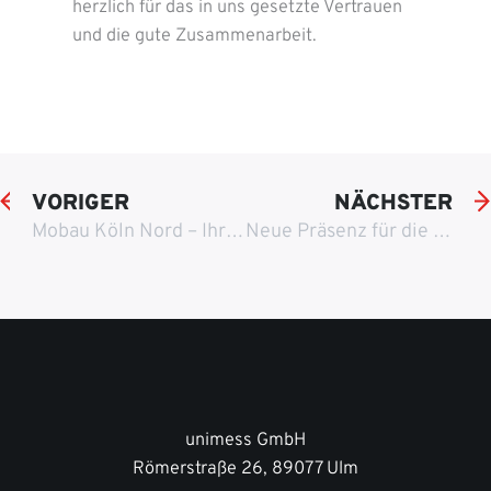
herzlich für das in uns gesetzte Vertrauen
und die gute Zusammenarbeit.
VORIGER
NÄCHSTER
Mobau Köln Nord – Ihr freundlicher und fairer Baustoffhandel im Kölner Norden
Neue Präsenz für die Goldschmiede Adam in Hagen
unimess GmbH
Römerstraße 26, 89077 Ulm