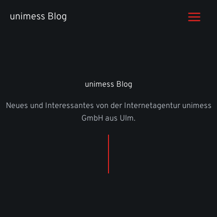
Zum
unimess Blog
Inhalt
springen
unimess Blog
Neues und Interessantes von der Internetagentur unimess
GmbH aus Ulm.