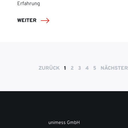
Erfahrung
WEITER
ZURÜCK
1
2
3
4
5
NÄCHSTER
unimess GmbH