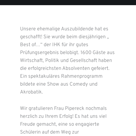
Unsere ehemalige Auszubildende hat es
geschafft! Sie wurde beim diesjährigen „
Best of…“ der IHK für ihr gutes
Prüfungsergebnis belobigt. 1600 Gäste aus
Wirtschaft, Politik und Gesellschaft haben
die erfolgreichsten Absolventen gefeiert.
Ein spektakuläres Rahmenprogramm
bildete eine Show aus Comedy und
Akrobatik.
Wir gratulieren Frau Pipereck nochmals
herzlich zu Ihrem Erfolg! Es hat uns viel
Freude gemacht, eine so engagierte
Schülerin auf dem Weg zur