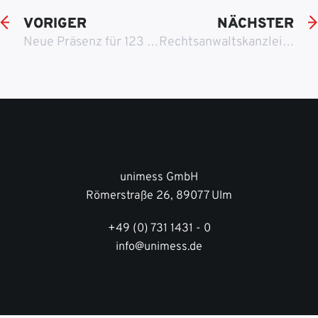
VORIGER
NÄCHSTER
Neue Präsenz für 123 Braut & Bräutigam in Viernheim
Rechtsanwaltskanzlei Werwigk & Partner aus Stuttgart
unimess GmbH
Römerstraße 26, 89077 Ulm
+49 (0) 731 1431 - 0
info@unimess.de