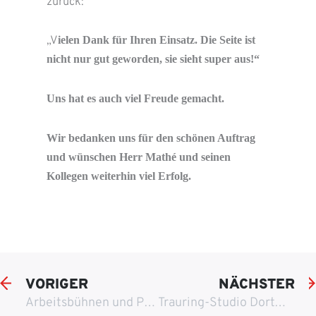
zurück:
ielen Dank für Ihren Einsatz. Die Seite ist
„V
nicht nur gut geworden, sie sieht super aus!“
Uns hat es auch viel Freude gemacht.
Wir bedanken uns für den schönen Auftrag
und wünschen Herr Math
é
und seinen
Kollegen weiterhin viel Erfolg.
VORIGER
NÄCHSTER
Arbeitsbühnen und PKW-Anhänger in Essen
Trauring-Studio Dortmund by Bärenfänger – Für Freundschaft, Liebe, Hochzeit