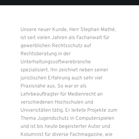
Unsere neuer Kunde, Herr Stephan Mathé,
ist seit vielen Jahren als Fachanwalt für
gewerblichen Rechtsschutz auf
Rechtsberatung in der
Unterhaltungssoftwarebranche
spezialisiert. Ihn zeichnet neben seiner
juristischen Erfahrung auch sehr viel
Praxisnähe aus. So war er als
Lehrbeauftragter für Medienrecht an
verschiedenen Hochschulen und
Universitäten tätig. Er leitete Projekte zum
Thema Jugendschutz in Computerspielen
und ist bis heute begeisterter Autor und
Kolumnist für diverse Fachmagazine, wie