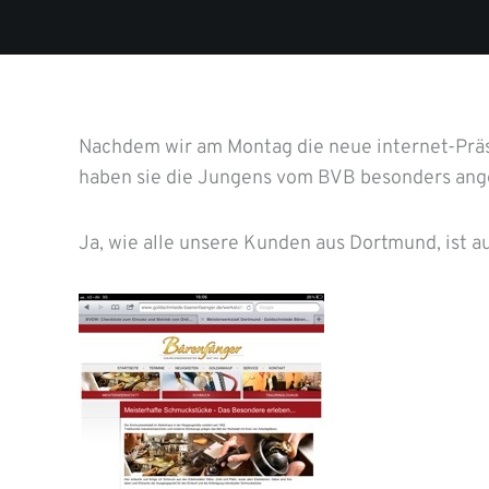
Nachdem wir am Montag die neue internet-Präs
haben sie die Jungens vom BVB besonders ang
Ja, wie alle unsere Kunden aus Dortmund, ist 