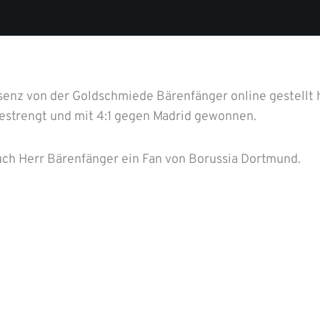
enz von der Goldschmiede Bärenfänger online gestellt 
estrengt und mit 4:1 gegen Madrid gewonnen.
auch Herr Bärenfänger ein Fan von Borussia Dortmund.