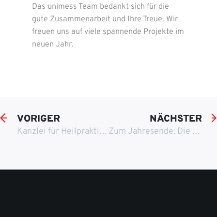
Das unimess Team bedankt sich für die
gute Zusammenarbeit und Ihre Treue. Wir
freuen uns auf viele spannende Projekte im
neuen Jahr.
VORIGER
NÄCHSTER
Kanzlei für Heilpraktikerrecht – Dr. René Sasse
Zum Jahresende: Die neue Alb-Donau-Kreis Tourismus Präsenz geht online