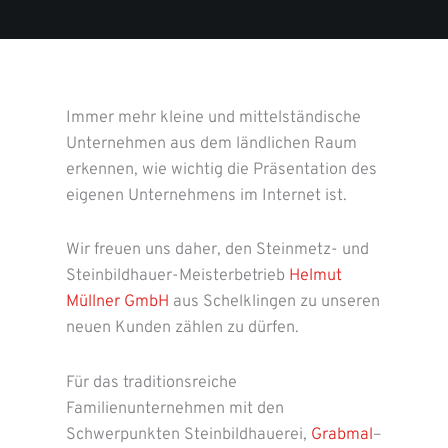
Immer mehr kleine und mittelständische
Unternehmen aus dem ländlichen Raum
erkennen, wie wichtig die Präsentation des
eigenen Unternehmens im Internet ist.
Wir freuen uns daher, den Steinmetz- und
Steinbildhauer-Meisterbetrieb
Helmut
Müllner GmbH
aus Schelklingen zu unseren
neuen Kunden zählen zu dürfen.
Für das traditionsreiche
Familienunternehmen mit den
Schwerpunkten Steinbildhauerei,
Grabmal
–