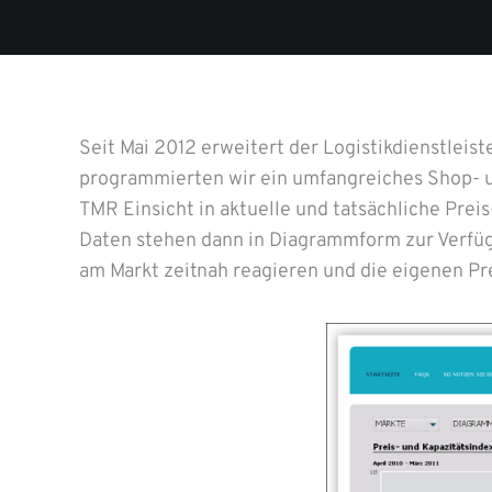
Seit Mai 2012 erweitert der Logistikdienstlei
programmierten wir ein umfangreiches Shop- 
TMR Einsicht in aktuelle und tatsächliche Prei
Daten stehen dann in Diagrammform zur Verfü
am Markt zeitnah reagieren und die eigenen Pre