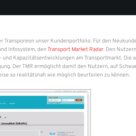
ster Transporeon unser Kundenportfolio. Für den Neukund
und Infosystem, den
Transport Market Radar
. Den Nutzern
s- und Kapazitätsentwicklungen am Transportmarkt. Die a
gung. Der TMR ermöglicht damit den Nutzern, auf Schw
ise so realitätsnah wie möglich beurteilen zu können.