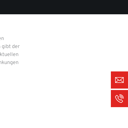
en
 gibt der
ktuellen
ankungen