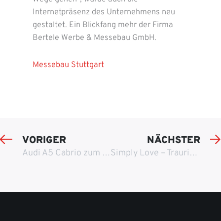
Internetpräsenz des Unternehmens neu
gestaltet. Ein Blickfang mehr der Firma
Bertele Werbe & Messebau GmbH.
Messebau Stuttgart
VORIGER
NÄCHSTER
Audi A5 Cabrio zum mieten
Simply Love – Trauringe von EGF