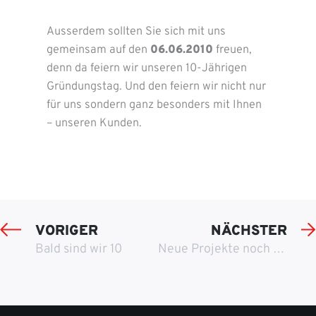
Ausserdem sollten Sie sich mit uns
gemeinsam auf den
06.06.2010
freuen,
denn da feiern wir unseren 10-Jährigen
Gründungstag. Und den feiern wir nicht nur
für uns sondern ganz besonders mit Ihnen
– unseren Kunden.
VORIGER
NÄCHSTER
Bald sind wir 10
Neue Projekte noch in diesem Jahr