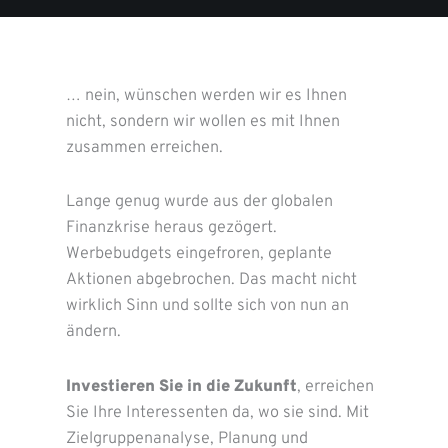
… nein, wünschen werden wir es Ihnen
nicht, sondern wir wollen es mit Ihnen
zusammen erreichen.
Lange genug wurde aus der globalen
Finanzkrise heraus gezögert.
Werbebudgets eingefroren, geplante
Aktionen abgebrochen. Das macht nicht
wirklich Sinn und sollte sich von nun an
ändern.
Investieren Sie in die Zukunft
, erreichen
Sie Ihre Interessenten da, wo sie sind. Mit
Zielgruppenanalyse, Planung und