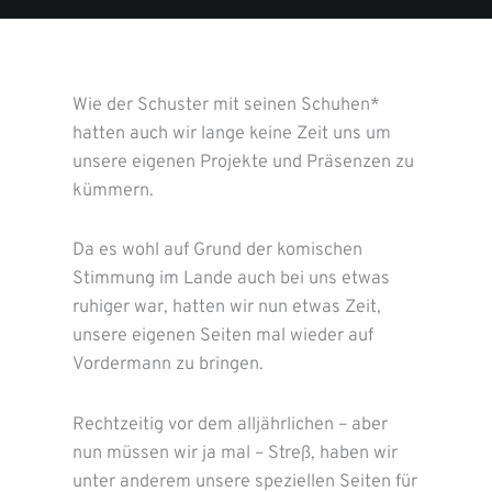
Wie der Schuster mit seinen Schuhen*
hatten auch wir lange keine Zeit uns um
unsere eigenen Projekte und Präsenzen zu
kümmern.
Da es wohl auf Grund der komischen
Stimmung im Lande auch bei uns etwas
ruhiger war, hatten wir nun etwas Zeit,
unsere eigenen Seiten mal wieder auf
Vordermann zu bringen.
Rechtzeitig vor dem alljährlichen – aber
nun müssen wir ja mal – Streß, haben wir
unter anderem unsere speziellen Seiten für