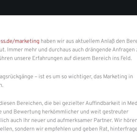
ss.de/marketing
haben wir aus aktuellem Anlaß den Ber
aut. Immer mehr und durchaus auch drängende Anfragen
ühren unsere Erfahrungen auf diesem Bereich ins Feld.
agsrückgänge – ist es um so wichtiger, das Marketing in
n.
iesen Bereichen, die bei gezielter Auffindbarkeit in Me
yse und Bewertung herkömmlicher und weit gestreuter
dlich auch Ihr neuer und aufmerksamer Partner. Wir höre
tellen, sondern wir empfehlen und geben Rat, hinterfrag