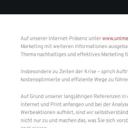
Auf unserer Internet-Präsenz unter
www.unime
Marketing mit weiteren Informationen ausgeb
Thema nachhaltiges und effektives Marketing f
Insbesondere zu Zeiten der Krise – sprich Auftr
kostenoptimierte und effiziente Wege zu führe
Auf Grund unserer langjährigen Referenzen in d
Internet und Print anfangen und bei der Anal
Werbeaktionen aufhört, sind wir selbstverstän
nicht nur zu und machen das, was Sie sich vors