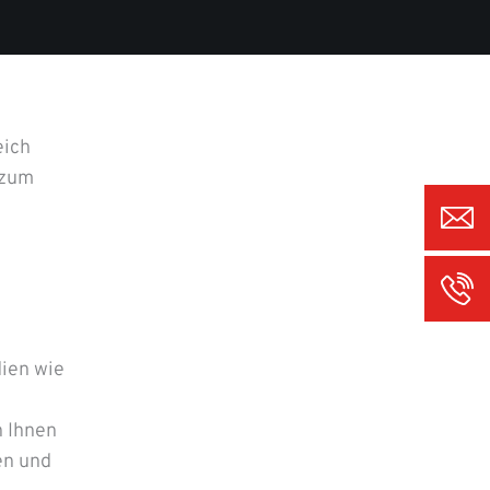
eich
 zum
dien wie
n Ihnen
en und