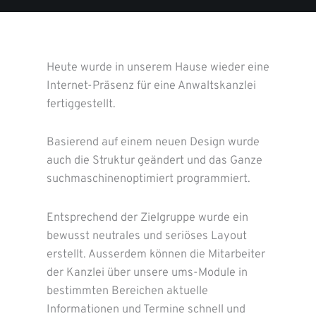
Heute wurde in unserem Hause wieder eine
Internet-Präsenz für eine Anwaltskanzlei
fertiggestellt.
Basierend auf einem neuen Design wurde
auch die Struktur geändert und das Ganze
suchmaschinenoptimiert programmiert.
Entsprechend der Zielgruppe wurde ein
bewusst neutrales und seriöses Layout
erstellt. Ausserdem können die Mitarbeiter
der Kanzlei über unsere ums-Module in
bestimmten Bereichen aktuelle
Informationen und Termine schnell und